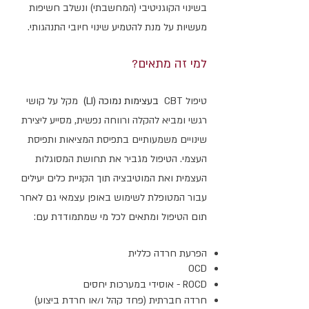
בשינוי הקוגניטיבי
(המחשבתי) ונשלב חשיפות
מעשיות על מנת להטמיע שינוי חיובי התנהגותי.
ל
מי זה מת
א
ים?
טיפול CBT
בעצימות נמוכה (LI)
מקל על קושי
רגשי ומביא להקלה ורווחה נפשית, מסייע ליצירת
שינויים משמעותיים בתפיסת המציאות ותפיסת
העצמי. הטיפול מגביר את תחושת המסוגלות
העצמית ואת המוטיבציה תוך הקניית כלים יעילים
עבור המטופלת לשימוש באופן עצמאי גם לאחר
תום הטיפול ומתאים לכל מי שמתמודד
ת עם:
ה
פרעת חרדה כללית
OCD
ROCD - אוסידי במערכות יחסים
חרדה חברתית (פחד קהל ו/או חרדת ביצוע)